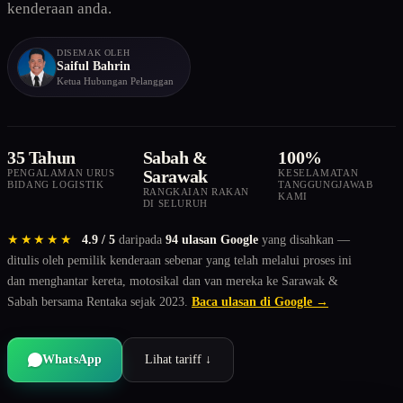
kenderaan anda.
DISEMAK OLEH
Saiful Bahrin
Ketua Hubungan Pelanggan
35 Tahun
Sabah &
100%
Sarawak
PENGALAMAN URUS
KESELAMATAN
BIDANG LOGISTIK
TANGGUNGJAWAB
RANGKAIAN RAKAN
KAMI
DI SELURUH
★★★★★
4.9 / 5
daripada
94 ulasan Google
yang disahkan —
ditulis oleh pemilik kenderaan sebenar yang telah melalui proses ini
dan menghantar kereta, motosikal dan van mereka ke Sarawak &
Sabah bersama Rentaka sejak 2023.
Baca ulasan di Google →
WhatsApp
Lihat tariff ↓