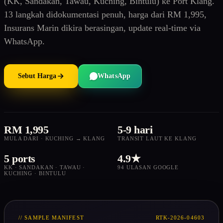
(KK, Sandakan, Tawau, Kuching, Bintulu) ke Port Klang.
13 langkah didokumentasi penuh, harga dari RM 1,995,
Insurans Marin dikira berasingan, update real-time via
WhatsApp.
Sebut Harga
WhatsApp
RM 1,995
5-9 hari
MULA DARI · KUCHING → KLANG
TRANSIT LAUT KE KLANG
5 ports
4.9★
KK · SANDAKAN · TAWAU ·
94 ULASAN GOOGLE
KUCHING · BINTULU
// SAMPLE MANIFEST
RTK-2026-04603