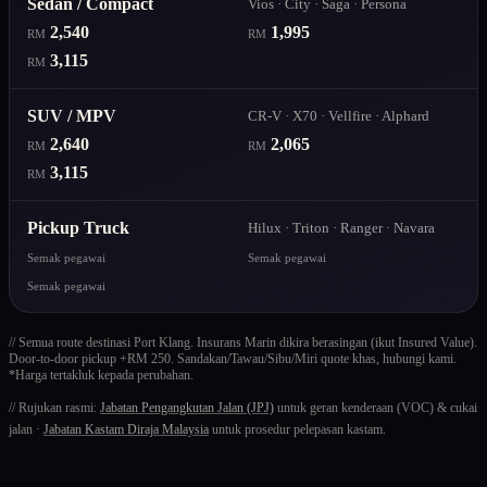
Sedan / Compact
Vios · City · Saga · Persona
2,540
1,995
RM
RM
3,115
RM
SUV / MPV
CR-V · X70 · Vellfire · Alphard
2,640
2,065
RM
RM
3,115
RM
Pickup Truck
Hilux · Triton · Ranger · Navara
Semak pegawai
Semak pegawai
Semak pegawai
// Semua route destinasi Port Klang. Insurans Marin dikira berasingan (ikut Insured Value).
Door-to-door pickup +RM 250. Sandakan/Tawau/Sibu/Miri quote khas, hubungi kami.
*Harga tertakluk kepada perubahan.
// Rujukan rasmi:
Jabatan Pengangkutan Jalan (JPJ)
untuk geran kenderaan (VOC) & cukai
jalan ·
Jabatan Kastam Diraja Malaysia
untuk prosedur pelepasan kastam.