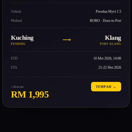
Vehicle
Perodua Myvi 1.5
Method
RORO · Door-to-Port
Kuching
Klang
⟶
PENDING
PORT KLANG
ETD
16 Mei 2026, 14:00
ETA
21-22 Mei 2026
TEMPAH →
// All-in cost
RM 1,995