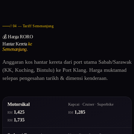
// 04 — Tariff Semenanjung
💰 Harga RORO
Hantar Kereta
ke
Semenanjung.
Anggaran kos hantar kereta dari port utama Sabah/Sarawak
(KK, Kuching, Bintulu) ke Port Klang. Harga muktamad
selepas pengesahan tarikh & dimensi kenderaan.
Motorsikal
Kapcai · Cruiser · Superbike
1,425
1,285
RM
RM
1,735
RM