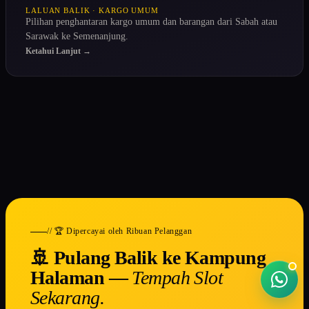
LALUAN BALIK · KARGO UMUM
Pilihan penghantaran kargo umum dan barangan dari Sabah atau
Sarawak ke Semenanjung.
Ketahui Lanjut →
// 🏆 Dipercayai oleh Ribuan Pelanggan
🚢 Pulang Balik ke Kampung
Halaman —
Tempah Slot
Sekarang.