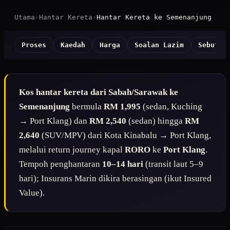
Utama
›
Hantar Kereta
›
Hantar Kereta ke Semenanjung
Proses
Kaedah
Harga
Soalan Lazim
Sebut H
Kos hantar kereta dari Sabah/Sarawak ke
Semenanjung
bermula
RM 1,995
(sedan, Kuching
→ Port Klang) dan
RM 2,540
(sedan) hingga
RM
2,640
(SUV/MPV) dari Kota Kinabalu → Port Klang,
melalui return journey kapal
RORO
ke
Port Klang
.
Tempoh penghantaran
10–14 hari
(transit laut 5–9
hari); Insurans Marin dikira berasingan (ikut Insured
Value).