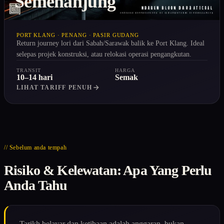
Semenanjung
PORT KLANG · PENANG · PASIR GUDANG
Return journey lori dari Sabah/Sarawak balik ke Port Klang. Ideal
selepas projek konstruksi, atau relokasi operasi pengangkutan.
TRANSIT
HARGA
10–14 hari
Semak
LIHAT TARIFF PENUH
// Sebelum anda tempah
Risiko & Kelewatan: Apa Yang Perlu
Anda Tahu
Tarikh belayar dan ketibaan adalah anggaran, bukan