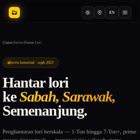
EN
Utama
›
Servis
›
Hantar Lori
Servis komersial · sejak 2023
Hantar lori
ke
Sabah, Sarawak,
Semenanjung.
Penghantaran lori berskala — 1-Ton hingga 7-Ton+, prime