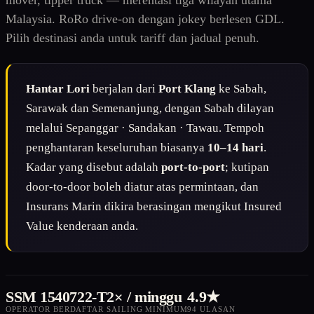
mover, tipper truck — merentasi tiga wilayah utama
Malaysia. RoRo drive-on dengan jokey berlesen GDL.
Pilih destinasi anda untuk tariff dan jadual penuh.
Hantar Lori
berjalan dari
Port Klang
ke Sabah,
Sarawak dan Semenanjung, dengan Sabah dilayan
melalui Sepanggar · Sandakan · Tawau. Tempoh
penghantaran keseluruhan biasanya
10–14 hari
.
Kadar yang disebut adalah
port-to-port
; kutipan
door-to-door boleh diatur atas permintaan, dan
Insurans Marin dikira berasingan mengikut Insured
Value kenderaan anda.
SSM 1540722-T
2× / minggu
4.9★
OPERATOR BERDAFTAR
SAILING MINIMUM
94 ULASAN