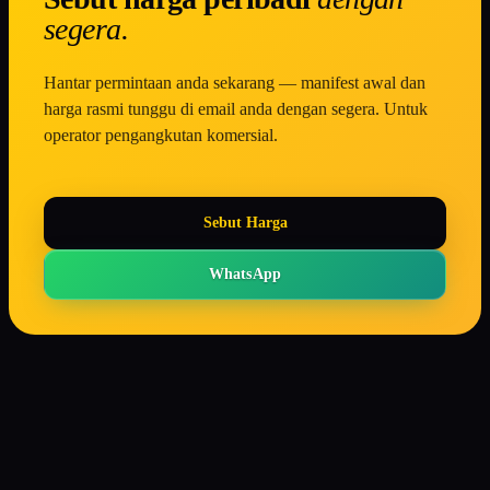
segera.
Hantar permintaan anda sekarang — manifest awal dan
harga rasmi tunggu di email anda dengan segera. Untuk
operator pengangkutan komersial.
Sebut Harga
WhatsApp