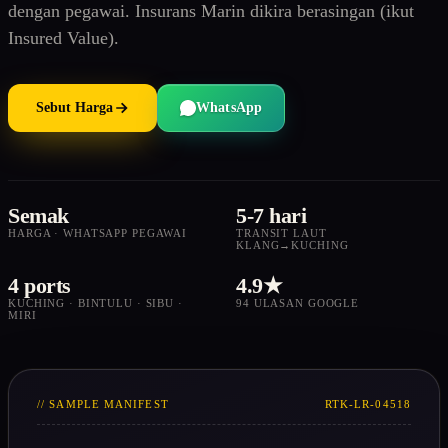
dengan pegawai. Insurans Marin dikira berasingan (ikut
Insured Value).
Sebut Harga
WhatsApp
Semak
5-7 hari
HARGA · WHATSAPP PEGAWAI
TRANSIT LAUT
KLANG→KUCHING
4 ports
4.9★
KUCHING · BINTULU · SIBU ·
94 ULASAN GOOGLE
MIRI
// SAMPLE MANIFEST
RTK-LR-04518