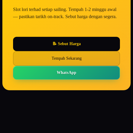
Slot lori terhad setiap sailing. Tempah 1-2 minggu awal
— pastikan tarikh on-track. Sebut harga dengan segera.
📝 Sebut Harga
Tempah Sekarang
WhatsApp