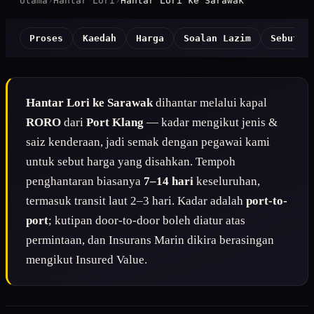
Utama
›
Hantar Lori
›
Hantar Lori ke Sarawak
Proses
Kaedah
Harga
Soalan Lazim
Sebut H
Hantar Lori ke Sarawak
dihantar melalui kapal
RORO
dari
Port Klang
— kadar mengikut jenis &
saiz kenderaan, jadi semak dengan pegawai kami
untuk sebut harga yang disahkan. Tempoh
penghantaran biasanya
7–14 hari
keseluruhan,
termasuk transit laut 2–3 hari. Kadar adalah
port-to-
port
; kutipan door-to-door boleh diatur atas
permintaan, dan Insurans Marin dikira berasingan
mengikut Insured Value.