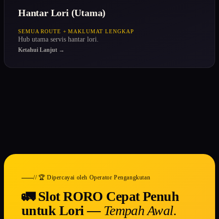
Hantar Lori (Utama)
SEMUA ROUTE + MAKLUMAT LENGKAP
Hub utama servis hantar lori.
Ketahui Lanjut →
// 🏆 Dipercayai oleh Operator Pengangkutan
🚛 Slot RORO Cepat Penuh
untuk Lori —
Tempah Awal.