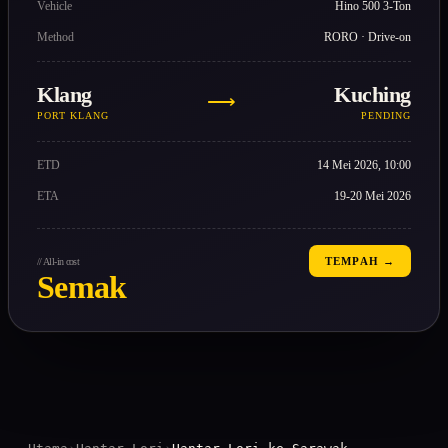
Vehicle
Hino 500 3-Ton
Method
RORO · Drive-on
Klang
Kuching
⟶
PORT KLANG
PENDING
ETD
14 Mei 2026, 10:00
ETA
19-20 Mei 2026
TEMPAH →
// All-in cost
Semak