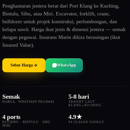
Penghantaran jentera berat dari Port Klang ke Kuching,
Bintulu, Sibu, atau Miri. Excavator, forklift, crane,
bulldozer untuk projek konstruksi, perlombongan, dan
kelapa sawit. Harga ikut jenis & dimensi jentera — semak
dengan pegawai. Insurans Marin dikira berasingan (ikut
Insured Value).
Sebut Harga
WhatsApp
Semak
5-8 hari
HARGA · WHATSAPP PEGAWAI
TRANSIT LAUT
KLANG→KUCHING
4 ports
4.9★
KUCHING · BINTULU · SIBU ·
94 ULASAN GOOGLE
MIRI