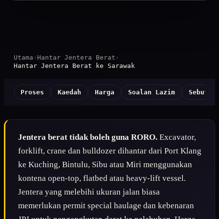
Utama
›
Hantar Jentera Berat
›
Hantar Jentera Berat ke Sarawak
Proses
Kaedah
Harga
Soalan Lazim
Sebut H
Jentera berat tidak boleh guna RORO.
Excavator,
forklift, crane dan bulldozer dihantar dari Port Klang
ke Kuching, Bintulu, Sibu atau Miri menggunakan
kontena open-top, flatbed atau heavy-lift vessel.
Jentera yang melebihi ukuran jalan biasa
memerlukan permit special haulage dan kebenaran