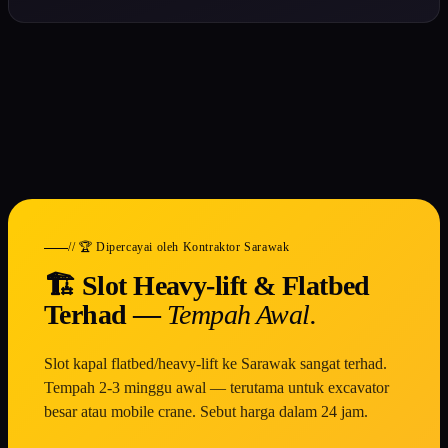
// 🏆 Dipercayai oleh Kontraktor Sarawak
🏗️ Slot Heavy-lift & Flatbed
Terhad —
Tempah Awal.
Slot kapal flatbed/heavy-lift ke Sarawak sangat terhad.
Tempah 2-3 minggu awal — terutama untuk excavator
besar atau mobile crane. Sebut harga dalam 24 jam.