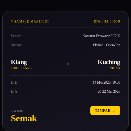
// SAMPLE MANIFEST
RTK-HM-04518
Vehicle
Komatsu Excavator PC200
Method
Flatbed · Open-Top
Klang
Kuching
⟶
PORT KLANG
PENDING
ETD
14 Mei 2026, 10:00
ETA
20-22 Mei 2026
TEMPAH →
// All-in cost
Semak