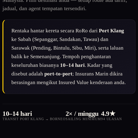
Malaysia. Pilih destinasi anda — setiap route ada tariff,
jadual, dan agent tempatan tersendiri.
Rentaka hantar kereta secara RoRo dari
Port Klang
ke Sabah (Sepanggar, Sandakan, Tawau) dan
Sarawak (Pending, Bintulu, Sibu, Miri), serta laluan
balik ke Semenanjung. Tempoh penghantaran
keseluruhan biasanya
10–14 hari
. Kadar yang
disebut adalah
port-to-port
; Insurans Marin dikira
berasingan mengikut Insured Value kenderaan anda.
10–14 hari
2× / minggu
4.9★
TRANSIT PORT KLANG → BORNEO
SAILING MINIMUM
94 ULASAN