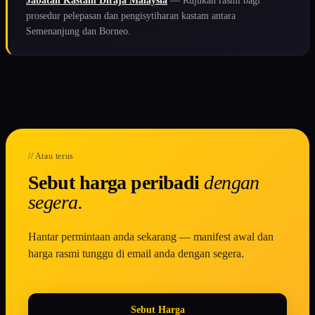
Jabatan Kastam Diraja Malaysia
— Rujukan rasmi bagi
prosedur pelepasan dan pengisytiharan kastam antara
Semenanjung dan Borneo.
// Atau terus
Sebut harga peribadi
dengan
segera.
Hantar permintaan anda sekarang — manifest awal dan
harga rasmi tunggu di email anda dengan segera.
Sebut Harga