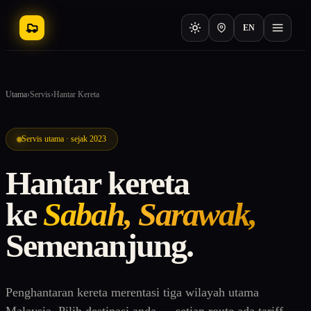
EN
Utama
›
Servis
›
Hantar Kereta
Servis utama · sejak 2023
Hantar kereta
ke
Sabah, Sarawak,
Semenanjung.
Penghantaran kereta merentasi tiga wilayah utama