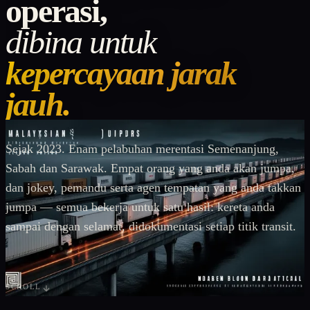
operasi,
dibina untuk
kepercayaan jarak
jauh.
Sejak 2023. Enam pelabuhan merentasi Semenanjung,
Sabah dan Sarawak. Empat orang yang anda akan jumpa,
dan jokey, pemandu serta agen tempatan yang anda takkan
jumpa — semua bekerja untuk satu hasil: kereta anda
sampai dengan selamat, didokumentasi setiap titik transit.
SCROLL