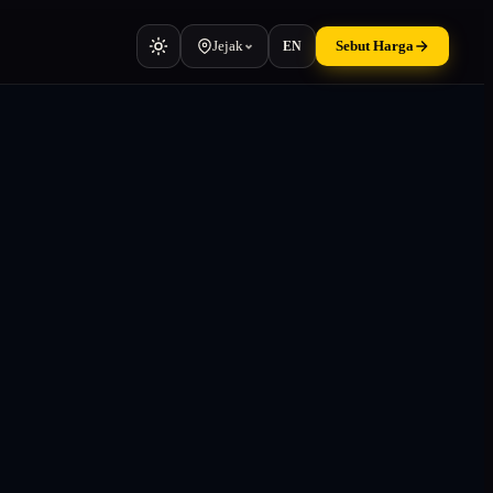
Jejak
Sebut Harga
EN
Kenderaan
Kereta, van, jentera berat
Kontena
TEU & manifest