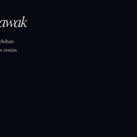
rawak
ebihan
 rentas