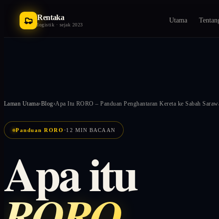
Rentaka
Utama
Tentan
logistik · sejak 2023
Laman Utama
›
Blog
›
Apa Itu RORO – Panduan Penghantaran Kereta ke Sabah Saraw
·
Panduan RORO
12 MIN BACAAN
Apa itu
RORO